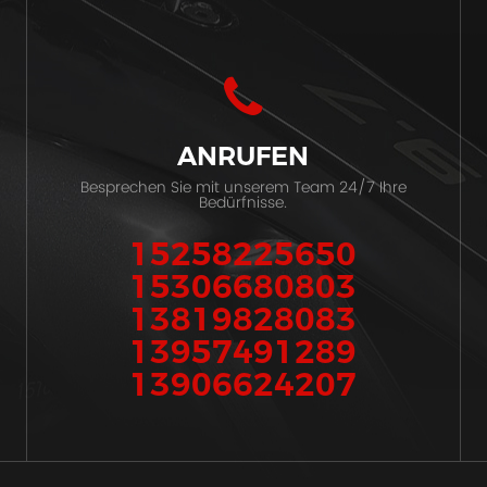
ANRUFEN
Besprechen Sie mit unserem Team 24/7 Ihre
Bedürfnisse.
15258225650
15306680803
13819828083
13957491289
13906624207