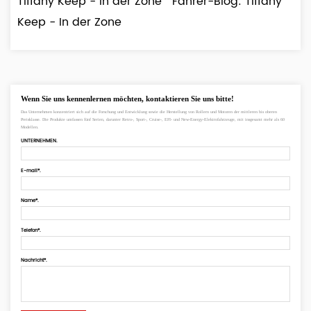
Tiffany Keep - In der Zone Fahrer-Blog: Tiffany
Keep - In der Zone
Wenn Sie uns kennenlernen möchten, kontaktieren Sie uns bitte!
Das Unternehmen konzentriert sich auf die Forschung und Entwicklung sowie die Herstellung von Rollern und Motoren der mittleren bis oberen
Preisklasse. Die Produkte umfassen fünf Serien, darunter Retro-, Sport-, Cruise-, EFI- und New-Energy-Elektrofahrzeuge, mit insgesamt mehr als 60
Modellen.
UNTERNEHMEN.
E-mail*.
Name*.
Telefon*.
Nachricht*.