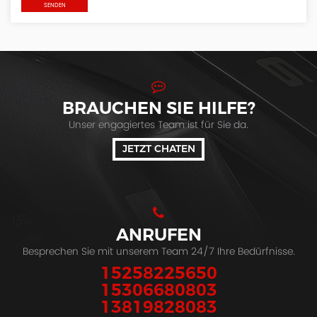
BRAUCHEN SIE HILFE?
Unser engagiertes Team ist für Sie da.
JETZT CHATEN
ANRUFEN
Besprechen Sie mit unserem Team 24/7 Ihre Bedürfnisse.
15258225650
15306680803
13819828083